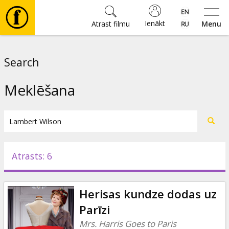
Ienākt
Atrast filmu
Menu
Filmas
Search
🎵
Meklēšana
Biļetes
Kultūra
Atrasts: 6
Pasākumi
Herisas kundze dodas uz
Ziņas
Parīzi
Mrs. Harris Goes to Paris