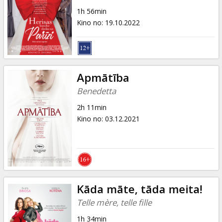
Dāvanu
1h 56min
kartes
Kino no
:
19.10.2022
Uzkodas
B2B
Apmātība
Benedetta
Kino
2h 11min
Klubs
Kino no
:
03.12.2021
Kāda māte, tāda meita!
Telle mère, telle fille
1h 34min