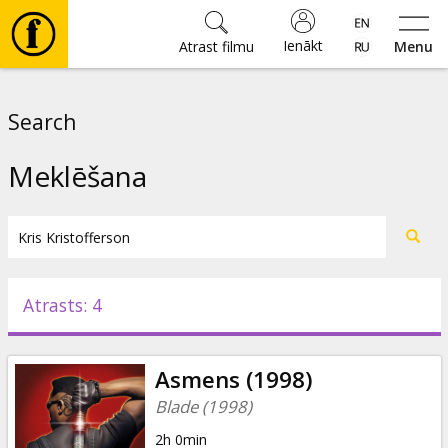
Ienākt
Atrast filmu
Menu
Filmas
Search
🎵
Meklēšana
Biļetes
Kultūra
Atrasts: 4
Pasākumi
Asmens (1998)
Ziņas
Blade (1998)
2h 0min