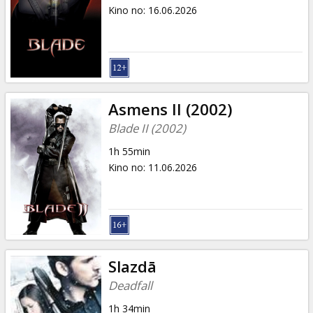
Dāvanu
Kino no
:
16.06.2026
kartes
Uzkodas
B2B
Asmens II (2002)
Blade II (2002)
Kino
1h 55min
Klubs
Kino no
:
11.06.2026
Slazdā
Deadfall
1h 34min