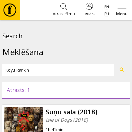
Ienākt
Atrast filmu
Menu
Filmas
Search
🎵
Meklēšana
Biļetes
Kultūra
Atrasts: 1
Pasākumi
Suņu sala (2018)
Ziņas
Isle of Dogs (2018)
1h 41min