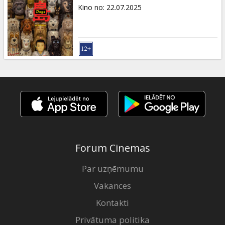
Dāvanu
Kino no
:
22.07.2025
kartes
Uzkodas
B2B
Kino
Klubs
Forum Cinemas
Par uzņēmumu
Vakances
Kontakti
Privātuma politika