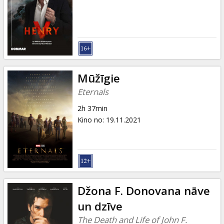
Dāvanu
kartes
Uzkodas
B2B
Mūžīgie
Eternals
Kino
2h 37min
Klubs
Kino no
:
19.11.2021
Džona F. Donovana nāve
un dzīve
The Death and Life of John F.