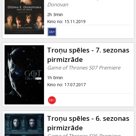
Donovan
2h 3min
Kino no
:
15.11.2019
Troņu spēles - 7. sezonas
pirmizrāde
Game of Thrones S07 Premiere
1h 0min
Kino no
:
17.07.2017
Troņu spēles - 6. sezonas
pirmizrāde
Game of Thrones S06 Premiere