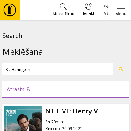
Ienākt
Atrast filmu
Menu
Filmas
Search
🎵
Meklēšana
Biļetes
Kultūra
Atrasts: 8
Pasākumi
NT LIVE: Henry V
Ziņas
3h 29min
Kino no
:
20.09.2022