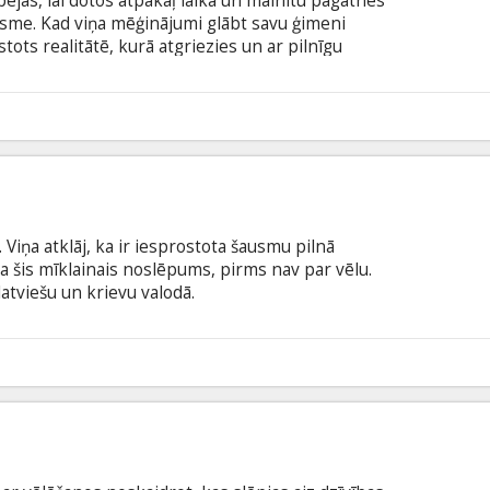
ējas, lai dotos atpakaļ laikā un mainītu pagātnes
sme. Kad viņa mēģinājumi glābt savu ģimeni
tots realitātē, kurā atgriezies un ar pilnīgu
t nav supervaroņu, kas steigtos palīgā. Ja vien
īvā darbībā atgriezties pavisam citādu Betmenu un
 ar šo upuri pietiks, lai atjaunotu Visuma kārtību?
3
e īpašas kolekcijas biļetes!
ā
 Viņa atklāj, ka ir iesprostota šausmu pilnā
ina šis mīklainais noslēpums, pirms nav par vēlu.
latviešu un krievu valodā.
0