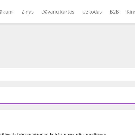
ākumi
Ziņas
Dāvanu kartes
Uzkodas
B2B
Kin