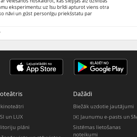
 ar vēlēšanos noskaidrot, kas slēpjas aiz dzīvības
mu eksperimentu: uz īsu brīdi apturot viens otra
sko nāvi un gūst personīgu priekšstatu par
 kļūstot arvien bīstamākiem, jauniešus sāk vajāt
agātnes grēki, ko izcēlusi gaismā neapdomīgā
šana. Filma angļu valodā ar subtitriem latviešu
7
oteātris
Dažādi
 kinoteātri
Biežāk uzdotie jautājumi
SI un LUX
✉️ Jaunumu e-pasts un S
itoriju plāni
Sistēmas lietošanas
noteikumi