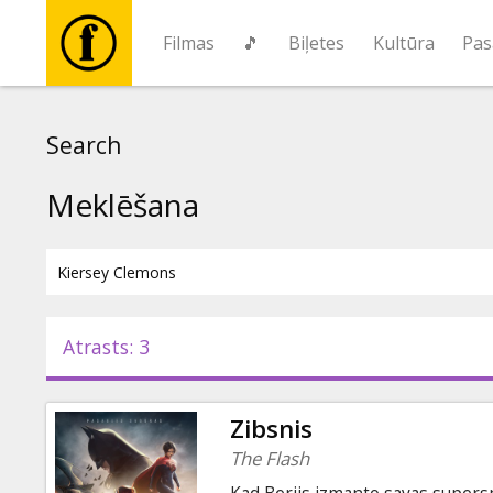
Filmas
🎵
Biļetes
Kultūra
Pas
Filmas
Search
🎵
Meklēšana
Biļetes
Kultūra
Atrasts: 3
Pasākumi
Zibsnis
Ziņas
The Flash