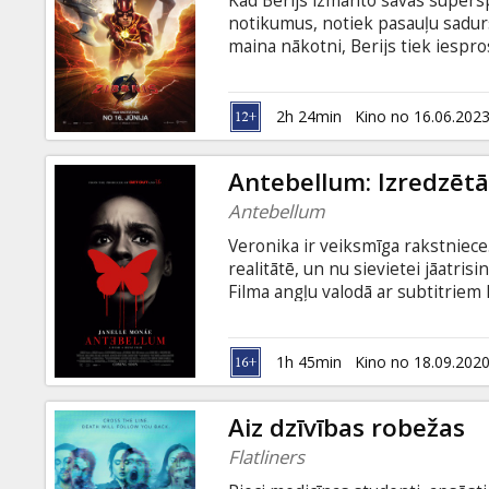
Kad Berijs izmanto savas supersp
Dāvanu
notikumus, notiek pasauļu sadur
kartes
maina nākotni, Berijs tiek iespros
iznīcību draud ģenerālis Zods, be
Berijam neizdosies pierunāt akt
Uzkodas
izglābt ieslodzīto Kriptonieti. Vai
2h 24min
Kino no 16.06.202
Noskaties filmu pirmais un tiec pi
B2B
Antebellum: Izredzēt
Antebellum
Kino
Veronika ir veiksmīga rakstniece.
Klubs
realitātē, un nu sievietei jāatris
Filma angļu valodā ar subtitriem 
1h 45min
Kino no 18.09.202
Aiz dzīvības robežas
Flatliners