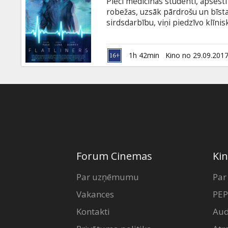
Pieci medicīnas studenti, apsēsti
robežas, uzsāk pārdrošu un bīsta
sirdsdarbību, viņi piedzīvo klīni
dzīvības beigām. Eksperimentiem
paranormālas parādības – viņu p
dzīvības un nāves robežas pārkāp
1h 42min
Kino no 29.09.201
un krievu valodā.
Forum Cinemas
Kin
Par uzņēmumu
Par
Vakances
PEP
Kontakti
Aud