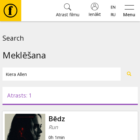
Ienākt
Atrast filmu
Menu
Filmas
Search
🎵
Meklēšana
Biļetes
Kultūra
Atrasts: 1
Pasākumi
Bēdz
Ziņas
Run
0h 1min