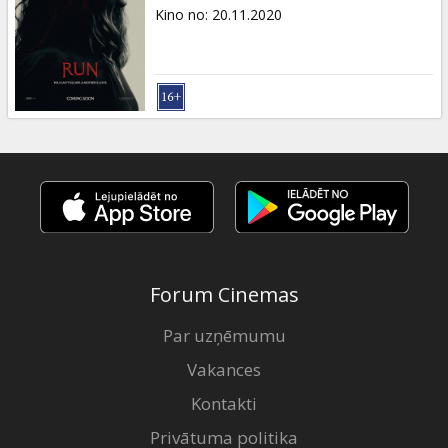
Dāvanu
Kino no
:
20.11.2020
kartes
Uzkodas
B2B
Kino
Klubs
Forum Cinemas
Par uzņēmumu
Vakances
Kontakti
Privātuma politika