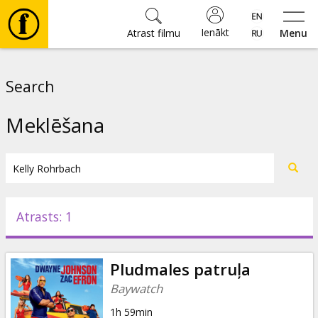
Ienākt
Atrast filmu
Menu
Filmas
Search
🎵
Meklēšana
Biļetes
Kultūra
Atrasts: 1
Pasākumi
Pludmales patruļa
Ziņas
Baywatch
1h 59min