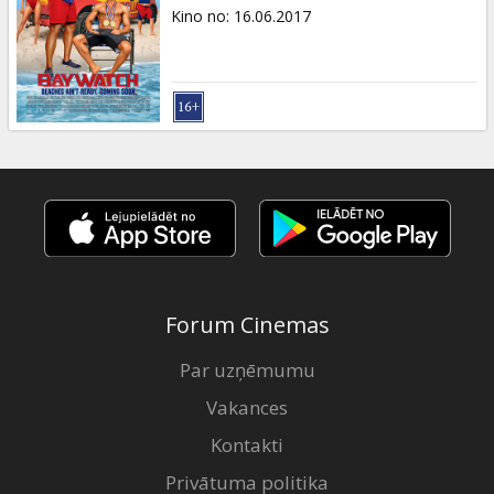
Dāvanu
Kino no
:
16.06.2017
kartes
Uzkodas
B2B
Kino
Klubs
Forum Cinemas
Par uzņēmumu
Vakances
Kontakti
Privātuma politika