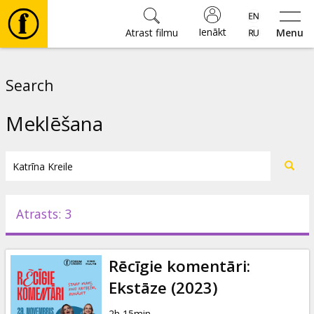
Ienākt
Atrast filmu
Menu
Filmas
Search
🎵
Meklēšana
Biļetes
Kultūra
Atrasts: 3
Pasākumi
Rēcīgie komentāri:
Ziņas
Ekstāze (2023)
2h 15min