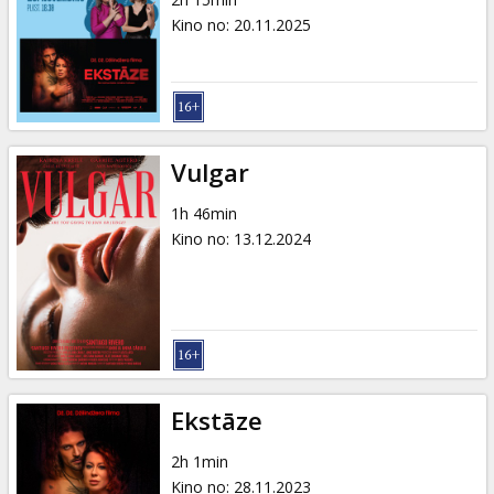
Dāvanu
Kino no
:
20.11.2025
kartes
Uzkodas
B2B
Vulgar
1h 46min
Kino
Kino no
:
13.12.2024
Klubs
Ekstāze
2h 1min
Kino no
:
28.11.2023