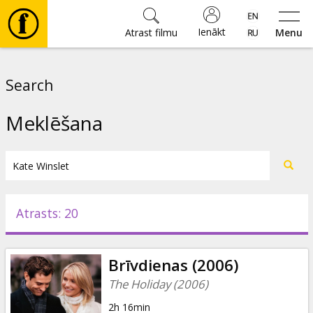
Ienākt
Atrast filmu
Menu
Filmas
Search
🎵
Meklēšana
Biļetes
Kultūra
Atrasts: 20
Pasākumi
Brīvdienas (2006)
Ziņas
The Holiday (2006)
2h 16min