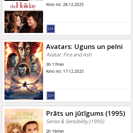
Dāvanu
Kino no
:
28.12.2025
kartes
Uzkodas
B2B
Avatars: Uguns un pelni
Avatar: Fire and Ash
Kino
3h 17min
Klubs
Kino no
:
17.12.2025
Prāts un jūtīgums (1995)
Sense & Sensibility (1995)
2h 16min