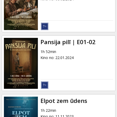
Pansija pilī | E01-02
1h 52min
Kino no
:
22.01.2024
Elpot zem ūdens
1h 22min
Kino no
:
11.11.2023