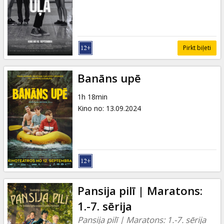
Dāvanu
kartes
Uzkodas
Pirkt biļeti
B2B
Banāns upē
1h 18min
Kino
Kino no
:
13.09.2024
Klubs
Pansija pilī | Maratons:
1.-7. sērija
Pansija pilī | Maratons: 1.-7. sērija