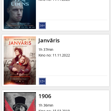
Janvāris
1h 37min
Kino no
:
11.11.2022
1906
1h 36min
Kino no
:
15.03.2019