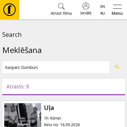
Ienākt
Atrast filmu
Menu
Filmas
Search
🎵
Meklēšana
Biļetes
Kultūra
Atrasts: 9
Pasākumi
Uļa
Ziņas
1h 43min
Kino no
:
16.09.2026