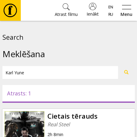
Ienākt
Atrast filmu
Menu
Filmas
Search
🎵
Meklēšana
Biļetes
Kultūra
Atrasts: 1
Pasākumi
Cietais tērauds
Ziņas
Real Steel
2h 8min