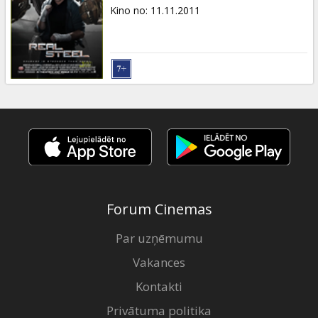
Dāvanu
Kino no
:
11.11.2011
kartes
Uzkodas
B2B
Kino
Klubs
Forum Cinemas
Par uzņēmumu
Vakances
Kontakti
Privātuma politika