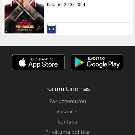
Dāvanu
Kino no
:
24.07.2024
kartes
Uzkodas
B2B
Kino
Klubs
Forum Cinemas
Par uzņēmumu
Vakances
Kontakti
Privātuma politika