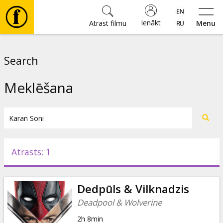
Ienākt
Atrast filmu
Menu
Filmas
Search
🎵
Meklēšana
Biļetes
Kultūra
Atrasts: 1
Pasākumi
Dedpūls & Vilknadzis
Ziņas
Deadpool & Wolverine
2h 8min