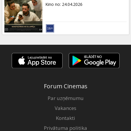
Dāvanu
Kino no
:
24.04.2026
kartes
Uzkodas
B2B
Kino
Klubs
Forum Cinemas
Par uzņēmumu
Vakances
Kontakti
Privātuma politika