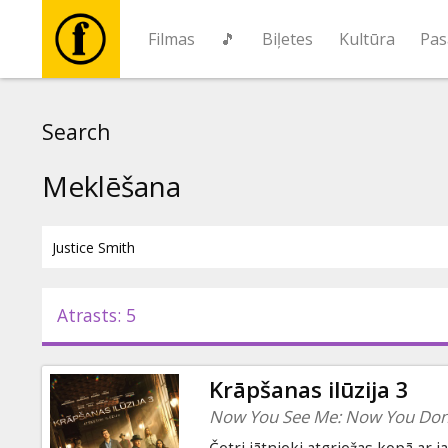
Filmas
🎵
Biļetes
Kultūra
Pas
Filmas
Search
🎵
Meklēšana
Biļetes
Kultūra
Atrasts: 5
Pasākumi
Krāpšanas ilūzija 3
Ziņas
Now You See Me: Now You Don