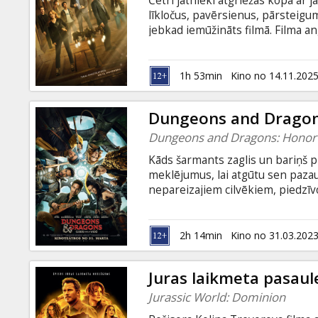
Četri jātnieki atgriežas kopā ar 
Dāvanu
līkločus, pavērsienus, pārsteigu
kartes
jebkad iemūžināts filmā. Filma an
Uzkodas
1h 53min
Kino no 14.11.202
B2B
Dungeons and Dragons
Dungeons and Dragons: Honor
Kino
Kāds šarmants zaglis un bariņš 
Klubs
meklējumus, lai atgūtu sen pazaudē
nepareizajiem cilvēkiem, piedzīv
“Dungeons&Dragons" spēles bagāt
kinoteātros – jautrā un enerģij
Gods zagļu vidū”! Filma angļu val
2h 14min
Kino no 31.03.202
Juras laikmeta pasaul
Jurassic World: Dominion