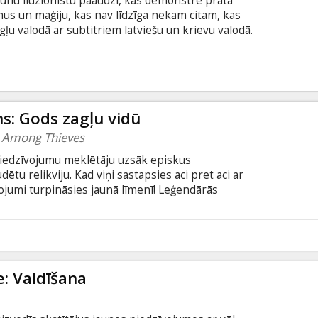
jaunu iluzionistu paaudzi, kas demonstrē prāta
mus un maģiju, kas nav līdzīga nekam citam, kas
gļu valodā ar subtitriem latviešu un krievu valodā.
5
: Gods zagļu vidū
 Among Thieves
piedzīvojumu meklētāju uzsāk episkus
tu relikviju. Kad viņi sastapsies aci pret aci ar
ojumi turpināsies jaunā līmenī! Leģendārās
ā pasaule un spēles gars uz lielā ekrāna
as pilnā piedzīvojumu filmā “Dungeons&Dragons:
odā ar subtitriem latviešu un krievu valodā.
3
e: Valdīšana