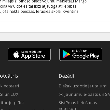
ēm mīlējis žilbinošo piedzīvojumu meklētāju Margo.
na viņu doties tai līdzi atjautīgā atriebības
ujošā nakts beidzas. Ieradies skolā, Kventins
 vien Kventins atklāj, ka Margo ir viņam atstājusi
t neparastus un varbūt pat bīstamus meklējumus.
o skaidrāk saprot, ka īsto Margo līdz šim nemaz
5
r subtitriem latviešu un krievu valodā.
oteātris
Dažādi
 kinoteātri
Biežāk uzdotie jautājumi
SI un LUX
✉️ Jaunumu e-pasts un S
itoriju plāni
Sistēmas lietošanas
noteikumi