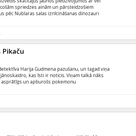
izvedīs skatītājus jaunos piedzīvojumos ar vēl
ecošām spriedzes ainām un pārsteidzošiem
us pēc Nublaras salas iznīcināšanas dinozauri
kiem visā pasaulē. Cilvēkiem ir izdevies noturēt
dzās pastāvēšanai. Taču cik ilgi cilvēcei vēl būs
 aci pret aci ar pašiem biedējošākajiem
2
ma angļu valodā ar subtitriem latviešu un krievu
 Pikaču
 detektīva Harija Gudmena pazušanu, un tagad viņa
noskaidro, kas īsti ir noticis. Viņam talkā nāks
 – asprātīgs un apburošs pokemonu
 pats sev. Atskārtuši, ka viņi neizskaidrojamā
ru, Tims un Pikaču apvienos spēkus, lai izmeklētu
, un atklās briesmīgu sazvērestību, kas var
9
 Filma angļu valodā ar subtitriem latviešu un