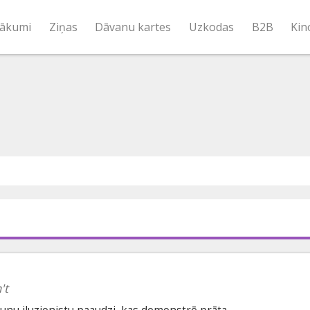
ākumi
Ziņas
Dāvanu kartes
Uzkodas
B2B
Kin
't