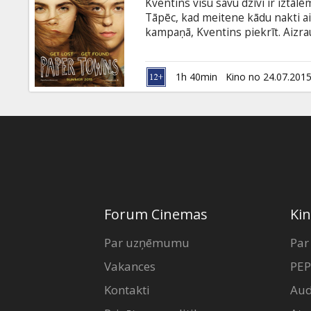
Kventins visu savu dzīvi ir iztāl
Tāpēc, kad meitene kādu nakti aici
kampaņā, Kventins piekrīt. Aizra
atklāj, ka Margo ir pazudusi. Drīz
norādes, kas puisi mudina uzsāk
Jo tuvāk patiesībai viņš nonāk, j
1h 40min
Kino no 24.07.201
nav pazinis. Filma angļu valodā a
Forum Cinemas
Kin
Par uzņēmumu
Par
Vakances
PEP
Kontakti
Aud