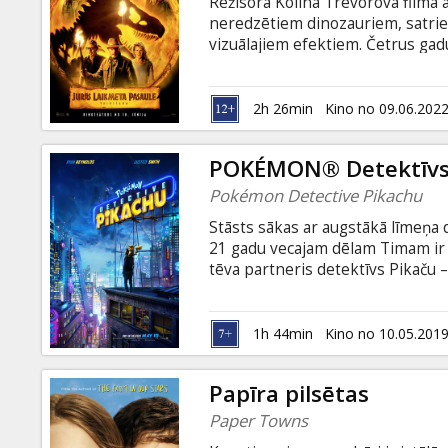
Režisora Kolina Trevorova filma a
neredzētiem dinozauriem, satri
vizuālajiem efektiem. Četrus gad
tagad dzīvo un medī kopā ar cilvē
trauslu līdzsvaru šādai mierīgai lī
lemts valdīt uz zemes, atrodoties
2h 26min
Kino no 09.06.202
radījumiem pasaules vēsturē? Fil
valodā.
POKÉMON® Detektīvs
Pokémon Detective Pikachu
Stāsts sākas ar augstākā līmeņa
21 gadu vecajam dēlam Timam ir jā
tēva partneris detektīvs Pikaču
slepenpolicists, kurš ir mīkla pat
veidā spēj sazināties viens ar ot
noslēpumaino pazušanas gadījumu
1h 44min
Kino no 10.05.201
apdraudēt visu pokemonu pasauli.
krievu valodā.
Papīra pilsētas
Paper Towns