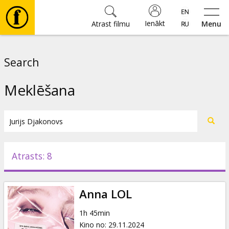
Ienākt
Atrast filmu
Menu
Filmas
Search
🎵
Meklēšana
Biļetes
Kultūra
Atrasts: 8
Pasākumi
Anna LOL
Ziņas
1h 45min
Kino no
:
29.11.2024