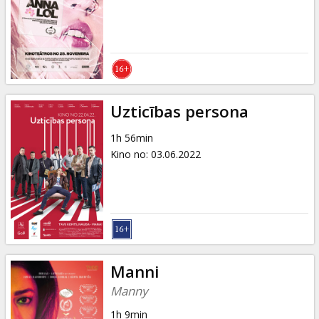
Dāvanu
kartes
Uzkodas
B2B
Uzticības persona
1h 56min
Kino
Kino no
:
03.06.2022
Klubs
Manni
Manny
1h 9min