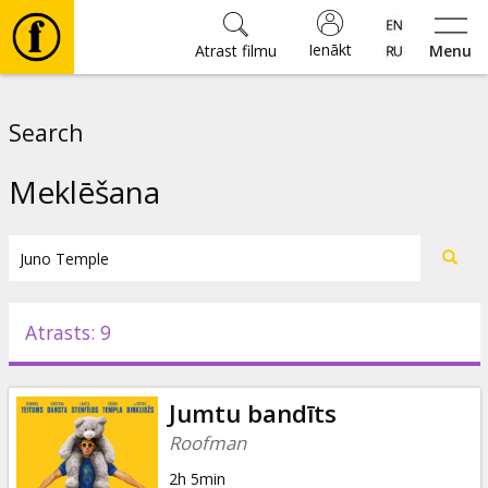
Ienākt
Atrast filmu
Menu
Filmas
Search
🎵
Meklēšana
Biļetes
Kultūra
Atrasts: 9
Pasākumi
Jumtu bandīts
Ziņas
Roofman
2h 5min