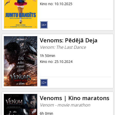
Dāvanu
Kino no
:
10.10.2025
kartes
Uzkodas
B2B
Venoms: Pēdējā Deja
Venom: The Last Dance
Kino
1h 50min
Klubs
Kino no
:
25.10.2024
Venoms | Kino maratons
Venom - movie marathon
6h 0min