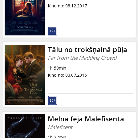
Kino no
:
08.12.2017
Tālu no trokšņainā pūļa
Far from the Madding Crowd
1h 59min
Kino no
:
03.07.2015
Melnā feja Malefisenta
Maleficent
1h 37min