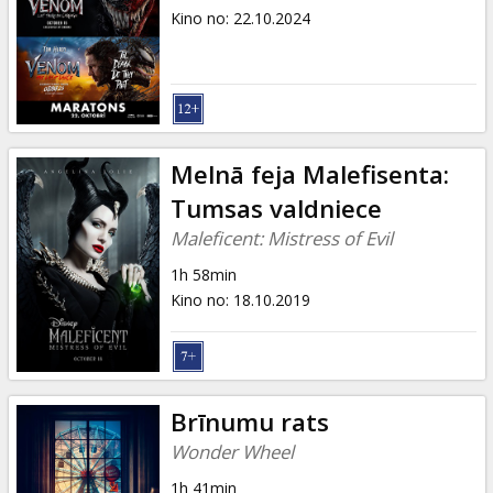
Kino no
:
22.10.2024
Melnā feja Malefisenta:
Tumsas valdniece
Maleficent: Mistress of Evil
1h 58min
Kino no
:
18.10.2019
Brīnumu rats
Wonder Wheel
1h 41min