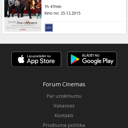
Dāvanu
1h 47min
kartes
Kino no
:
25.12.2015
Uzkodas
B2B
Kino
Klubs
Forum Cinemas
Par uzņēmumu
Vakances
Kontakti
Privātuma politika