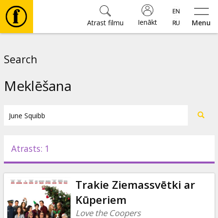
Ienākt
Atrast filmu
Menu
Filmas
Search
🎵
Meklēšana
Biļetes
Kultūra
Atrasts: 1
Pasākumi
Trakie Ziemassvētki ar
Ziņas
Kūperiem
Love the Coopers