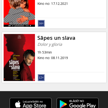
Dāvanu
Kino no
:
17.12.2021
kartes
Uzkodas
B2B
Sāpes un slava
Dolor y gloria
Kino
1h 53min
Klubs
Kino no
:
08.11.2019