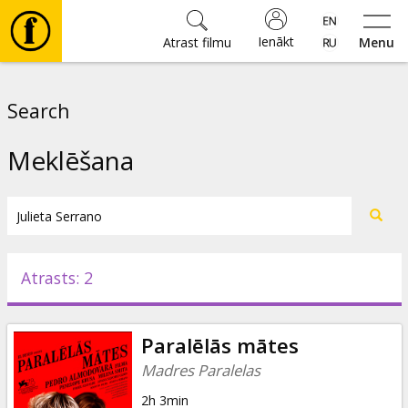
Ienākt
Atrast filmu
Menu
Filmas
Search
🎵
Meklēšana
Biļetes
Kultūra
Atrasts: 2
Pasākumi
Paralēlās mātes
Ziņas
Madres Paralelas
2h 3min