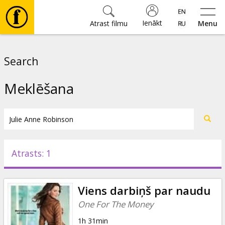
Ienākt
Atrast filmu
Menu
Filmas
Search
🎵
Meklēšana
Biļetes
Kultūra
Atrasts: 1
Pasākumi
Viens darbiņš par naudu
Ziņas
One For The Money
1h 31min