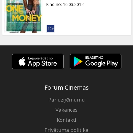
Dāvanu
Kino no
:
16.03.2012
kartes
Uzkodas
B2B
Kino
Klubs
Forum Cinemas
Par uzņēmumu
Vakances
Kontakti
Privātuma politika