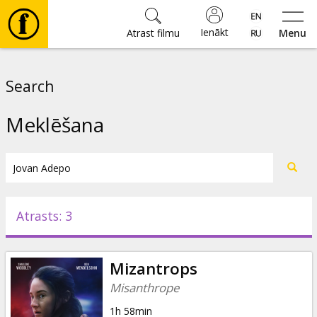
Ienākt
Atrast filmu
Menu
Filmas
Search
🎵
Meklēšana
Biļetes
Kultūra
Atrasts: 3
Pasākumi
Mizantrops
Ziņas
Misanthrope
1h 58min