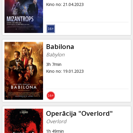
Dāvanu
Kino no
:
21.04.2023
kartes
Uzkodas
B2B
Babilona
Babylon
Kino
3h 7min
Klubs
Kino no
:
19.01.2023
Operācija "Overlord"
Overlord
1h 49min