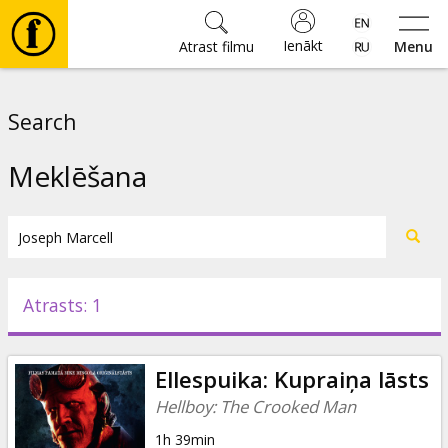
Ienākt
Atrast filmu
Menu
Filmas
Search
🎵
Meklēšana
Biļetes
Kultūra
Atrasts: 1
Pasākumi
Ellespuika: Kupraiņa lāsts
Ziņas
Hellboy: The Crooked Man
1h 39min