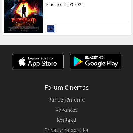
Dāvanu
Kino no
:
13.09.2024
kartes
Uzkodas
B2B
Kino
Klubs
Forum Cinemas
Par uzņēmumu
Vakances
Kontakti
Privātuma politika