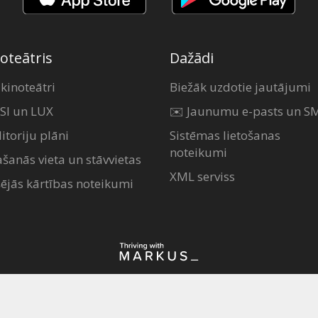
oteātris
Dažādi
 kinoteātri
Biežāk uzdotie jautājumi
SI un LUX
✉️ Jaunumu e-pasts un S
itoriju plāni
Sistēmas lietošanas
noteikumi
ašanās vieta un stāvvietas
XML serviss
šējās kārtības noteikumi