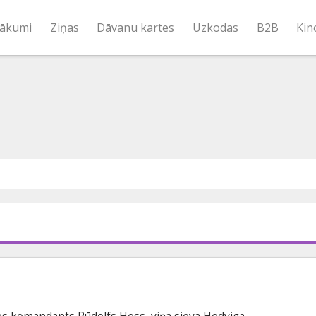
ākumi
Ziņas
Dāvanu kartes
Uzkodas
B2B
Kin