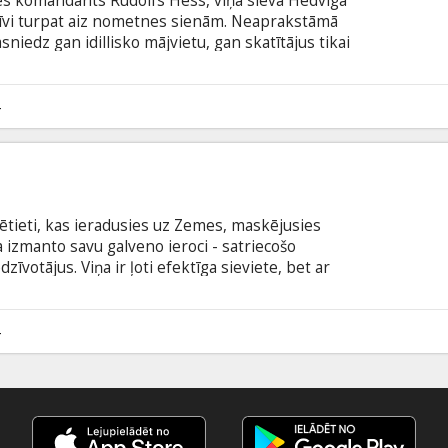
es komandants Rūdolfs Hess, viņa sieva Hedviga
īvi turpat aiz nometnes sienām. Neaprakstāmā
sniedz gan idillisko mājvietu, gan skatītājus tikai
itu režisora Džonatana Gleizera vēsturiskā
ēc Martina Eimisa romāna motīviem, godalfota ar
. Meistarīgi uzņemtā "Interešu zona" ir viena no
4
ajām filmām. Filma vācu valodā ar subtitriem
ētieti, kas ieradusies uz Zemes, maskējusies
a izmanto savu galveno ieroci - satriecošo
dzīvotājus. Viņa ir ļoti efektīga sieviete, bet ar
aulīgām lietām un atsvešināšanās no pašas izskata.
latviešu un krievu valodā.
4