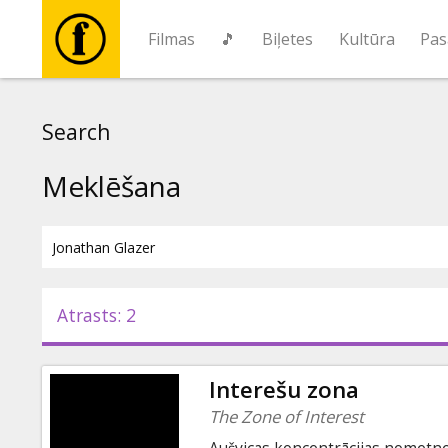
Filmas
🎵
Biļetes
Kultūra
Pas
Filmas
Search
🎵
Meklēšana
Biļetes
Kultūra
Atrasts: 2
Pasākumi
Interešu zona
Ziņas
The Zone of Interest