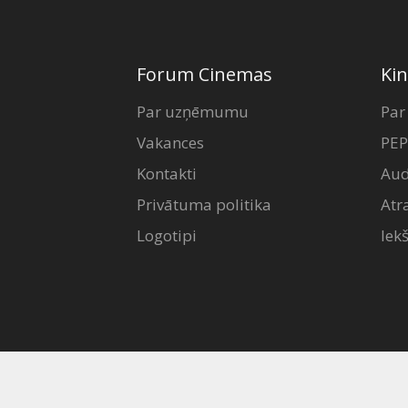
Forum Cinemas
Kin
Par uzņēmumu
Par
Vakances
PEP
Kontakti
Aud
Privātuma politika
Atr
Logotipi
Iek