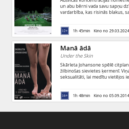
Aušvicas koncentrācijas nometn
Dāvanu
un abu bērni vada savu sapņu dz
kartes
vardarbība, kas risinās blakus, sa
kā spokainu balsu koris fonā. Br
holokausta drāma, kas uzņemta p
Uzkodas
Kannu kinofestivāla “Grand Prix”
1h 45min
Kino no 29.03.202
gada šokējošākajām un nozīmīgāk
latviešu un krievu valodā.
B2B
Manā ādā
Under the Skin
Kino
Skārleta Johansone spēlē citplan
Klubs
žilbinošas sievietes ķermenī. Viņ
seksualitāti, lai medītu vietējos ie
laiku viņai pieaug vēlme pēc pas
Filma angļu valodā ar subtitriem 
1h 48min
Kino no 05.09.201