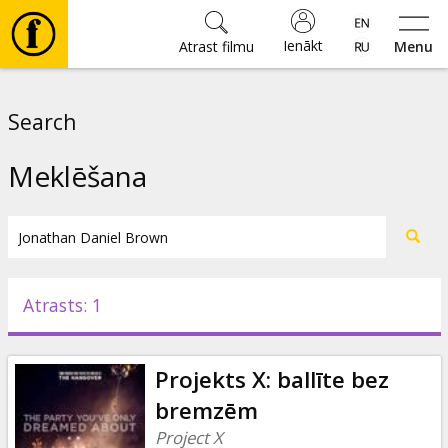
Ienākt
Atrast filmu
Menu
Filmas
Search
🎵
Meklēšana
Biļetes
Kultūra
Atrasts: 1
Pasākumi
Projekts X: ballīte bez
Ziņas
bremzēm
Project X