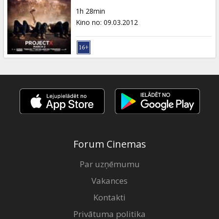
Dāvanu
1h 28min
kartes
Kino no
:
09.03.2012
Uzkodas
B2B
Kino
Klubs
Forum Cinemas
Par uzņēmumu
Vakances
Kontakti
Privātuma politika