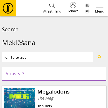
Ienākt
Atrast filmu
Menu
Filmas
Search
🎵
Meklēšana
Biļetes
Kultūra
Atrasts: 3
Pasākumi
Megalodons
Ziņas
The Meg
1h 53min