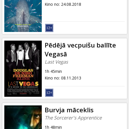
Dāvanu
Kino no
:
24.08.2018
kartes
Uzkodas
B2B
Pēdējā vecpuišu ballīte
Vegasā
Kino
Last Vegas
Klubs
1h 45min
Kino no
:
08.11.2013
Burvja māceklis
The Sorcerer's Apprentice
1h 48min