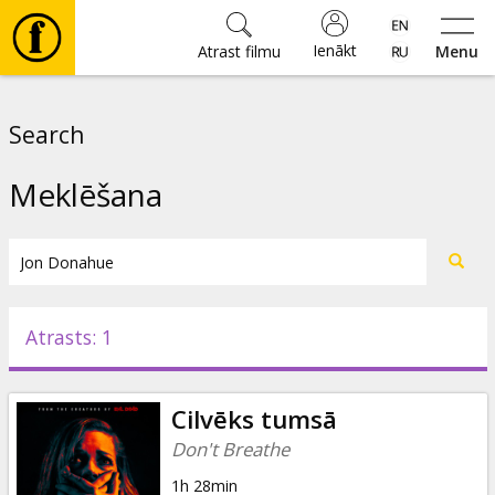
Ienākt
Atrast filmu
Menu
Filmas
Search
🎵
Meklēšana
Biļetes
Kultūra
Atrasts: 1
Pasākumi
Cilvēks tumsā
Ziņas
Don't Breathe
1h 28min