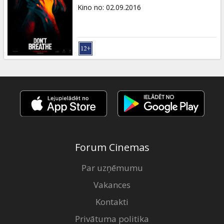
Dāvanu
Kino no
:
02.09.2016
kartes
Uzkodas
B2B
Kino
Klubs
Forum Cinemas
Par uzņēmumu
Vakances
Kontakti
Privātuma politika