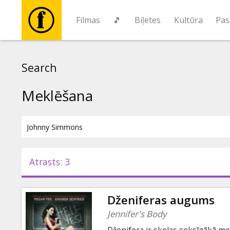
Filmas
🎵
Biļetes
Kultūra
Pas
Filmas
Search
🎵
Meklēšana
Biļetes
Kultūra
Atrasts: 3
Pasākumi
Dženiferas augums
Ziņas
Jennifer's Body