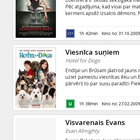
Dženifera ir skolas seksīgākā me
Dāvanu
Pēc atgadījuma, kad viņai par mat
kartes
ķermeni apsēž izsalcis dēmons. N
kam izdzīvošanai vajadzīgas asin
nevarēja izpelnīties, ir glaimoti
Uzkodas
vienīgo tikšanos, jo Dženiferas 
1h 42min
Kino no 31.10.200
kura baiso noslēpumu ir atklājusi,
viņas draugs.
B2B
Viesnīca suņiem
Hotel for Dogs
Kino
Endijai un Brūsam jāatrod jauns 
Klubs
uziet pamestu viesnīcas ēku un Br
pārvērš to par suņu paradīzi Pie
rejas dara uzmanīgus kaimiņus, tā
neviens neuzzinātu, ka ēka pārv
Jake T. Austin, Lisa Kudrow, Don
1h 38min
Kino no 27.02.200
valodā ar subtitriem latviešu un 
Visvarenais Evans
Evan Almighty