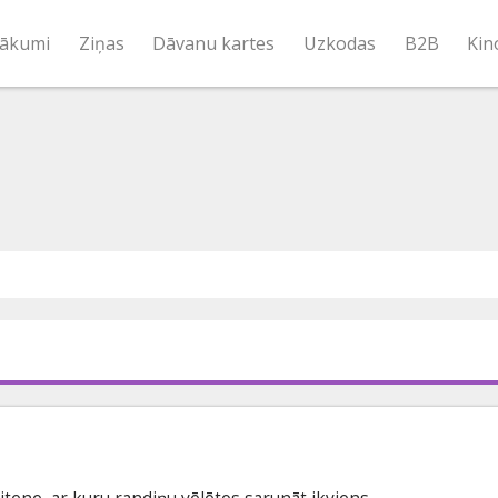
ākumi
Ziņas
Dāvanu kartes
Uzkodas
B2B
Kin