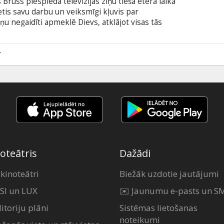
Brūss piespieda televīzijas ziņu tiešā ētera laikā
etis savu darbu un veiksmīgi kļuvis par
u negaidīti apmeklē Dievs, atklājot visas tās
ē gaida planētas iedzīvotājus. Evans saņem
rstu labākajās Noasa tradīcijās.
7
oteātris
Dažādi
 kinoteātri
Biežāk uzdotie jautājumi
SI un LUX
✉️ Jaunumu e-pasts un S
itoriju plāni
Sistēmas lietošanas
noteikumi