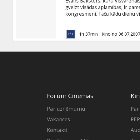
Evans Baksters, kuru Visvarenais 
gvelzt visādas aplamības, ir pam
kongresmeni. Taču kādu dienu viņ
briesmas, kuras tuvākajā nākotn
neparastu uzdevumu - uzbūvēt šķi
1h 37min
Kino no 06.07.200
Forum Cinemas
Kin
Par uzņēmumu
Par
Vakances
PEP
Kontakti
Aud