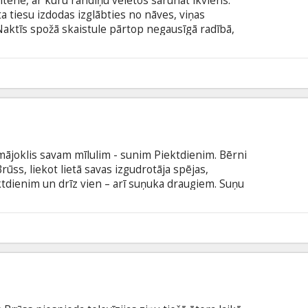
itene, ar kuru randiņu vēlētos sarunāt ikviens.
a tiesu izdodas izglābties no nāves, viņas
aktīs spožā skaistule pārtop negausīgā radībā,
is. Tagad puiši, kuri agrāk Dženiferas uzmanību
 kad meitene aicina viņus uz tikšanos. Uz pirmo un
apetīte ir neizmērojama. Tikmēr viņas draudzene,
9
 mēģina glābt pilsētas puišus, kuru vidū ir arī
mājoklis savam mīlulim - sunim Piektdienim. Bērni
ūss, liekot lietā savas izgudrotāja spējas,
ktdienim un drīz vien – arī suņuka draugiem. Suņu
dēļ māsai un brālim jāizdomā jauni risinājumi, lai
ērtusies par suņu viesnīcu. Lomās: Emma Roberts,
 Cheadle Režisors: Thor Freudenthal Filma angļu
9
krievu valodā.