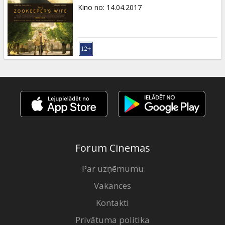
Dāvanu
Kino no
:
14.04.2017
kartes
Uzkodas
B2B
Kino
Klubs
Forum Cinemas
Par uzņēmumu
Vakances
Kontakti
Privātuma politika