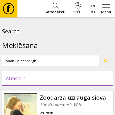
Ienākt
Atrast filmu
Menu
Filmas
Search
🎵
Meklēšana
Biļetes
Kultūra
Atrasts: 1
Pasākumi
Zoodārza uzrauga sieva
Ziņas
The Zookeeper's Wife
2h 7min