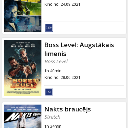
Dāvanu
Kino no
:
24.09.2021
kartes
Uzkodas
B2B
Boss Level: Augstākais
līmenis
Kino
Boss Level
Klubs
1h 40min
Kino no
:
28.06.2021
Nakts braucējs
Stretch
1h 34min