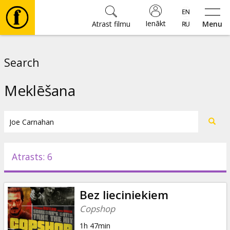
Ienākt
Atrast filmu
Menu
Filmas
Search
🎵
Meklēšana
Biļetes
Kultūra
Atrasts: 6
Pasākumi
Bez lieciniekiem
Ziņas
Copshop
1h 47min