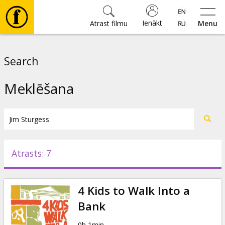
Ienākt
Atrast filmu
Menu
Filmas
Search
🎵
Meklēšana
Biļetes
Kultūra
Atrasts: 7
Pasākumi
4 Kids to Walk Into a
Ziņas
Bank
0h 1min