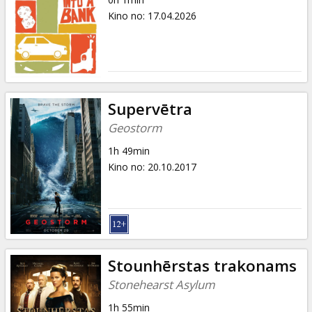
Dāvanu
Kino no
:
17.04.2026
kartes
Uzkodas
B2B
Supervētra
Geostorm
Kino
1h 49min
Klubs
Kino no
:
20.10.2017
Stounhērstas trakonams
Stonehearst Asylum
1h 55min