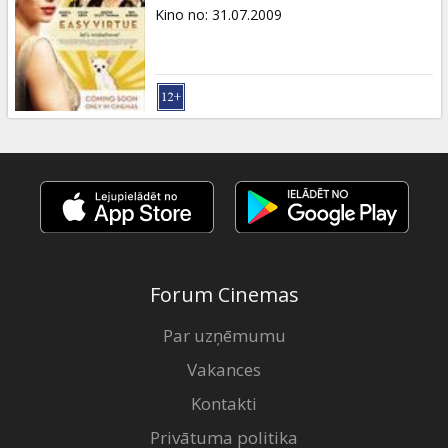
Dāvanu
Kino no
:
31.07.2009
kartes
Uzkodas
B2B
Kino
Klubs
Forum Cinemas
Par uzņēmumu
Vakances
Kontakti
Privātuma politika