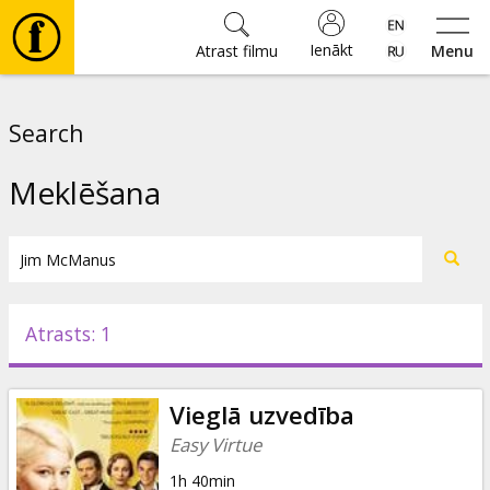
Ienākt
Atrast filmu
Menu
Filmas
Search
🎵
Meklēšana
Biļetes
Kultūra
Atrasts: 1
Pasākumi
Vieglā uzvedība
Ziņas
Easy Virtue
1h 40min