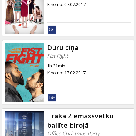
Dāvanu
Kino no
:
07.07.2017
kartes
Uzkodas
B2B
Dūru cīņa
Fist Fight
Kino
1h 31min
Klubs
Kino no
:
17.02.2017
Trakā Ziemassvētku
ballīte birojā
Office Christmas Party