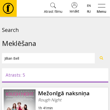
Ienākt
Atrast filmu
Menu
Filmas
Search
🎵
Meklēšana
Biļetes
Kultūra
Atrasts: 5
Pasākumi
Mežonīgā naksniņa
Ziņas
Rough Night
1h 41min