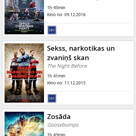
1h 45min
Kino no
:
09.12.2016
Sekss, narkotikas un
zvaniņš skan
The Night Before
1h 41min
Kino no
:
11.12.2015
Zosāda
Goosebumps
1h 43min