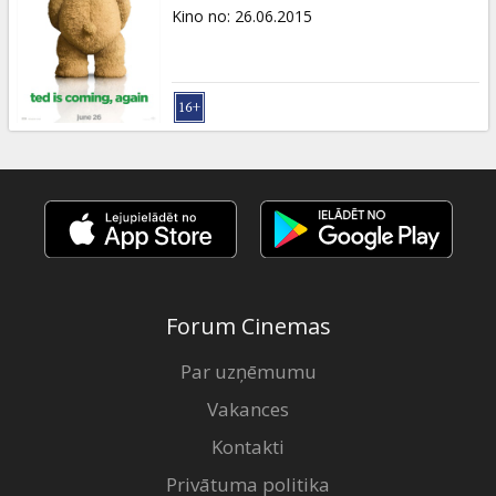
Dāvanu
Kino no
:
26.06.2015
kartes
Uzkodas
B2B
Kino
Klubs
Forum Cinemas
Par uzņēmumu
Vakances
Kontakti
Privātuma politika