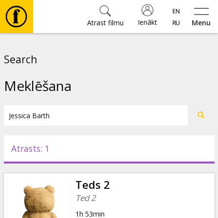
Ienākt
Atrast filmu
Menu
Filmas
Search
🎵
Meklēšana
Biļetes
Kultūra
Atrasts: 1
Pasākumi
Teds 2
Ziņas
Ted 2
1h 53min