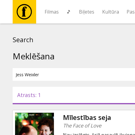
Filmas
🎵
Biļetes
Kultūra
Pas
Filmas
Search
🎵
Meklēšana
Biļetes
Kultūra
Atrasts: 1
Pasākumi
Mīlestības seja
Ziņas
The Face of Love