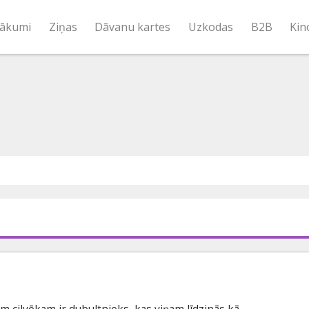
ākumi
Ziņas
Dāvanu kartes
Uzkodas
B2B
Kin