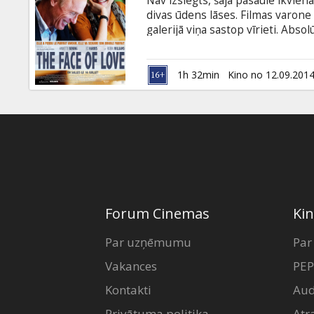
Nav izslēgts, šajā pasaulē ikvien
Dāvanu
divas ūdens lāses. Filmas varone 
kartes
galerijā viņa sastop vīrieti. Absol
– dubultnieku. Kas tas ir? Haluci
auglis? Pašapmāns? Nē, dzīvs cilv
Uzkodas
kā elpot. Iespējams, lai atgūtu sa
1h 32min
Kino no 12.09.201
Viņā mājo tikpat spēcīgas šaubas 
rīcība.
B2B
Kino
Klubs
Forum Cinemas
Kin
Par uzņēmumu
Par
Vakances
PEP
Kontakti
Aud
Privātuma politika
Atr