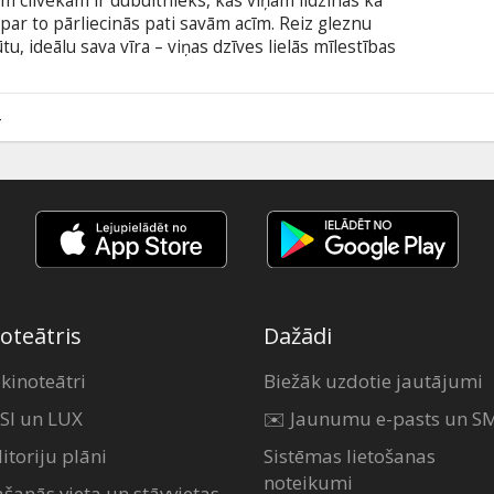
am cilvēkam ir dubultnieks, kas viņam līdzinās kā
par to pārliecinās pati savām acīm. Reiz gleznu
ūtu, ideālu sava vīra – viņas dzīves lielās mīlestības
nācijas nomodā? Velna darbi? Slimīgas iztēles
ēks, ar kuru satuvināties šķiet ne mazāk svarīgi
va mūžā mīlestību.Iespējams,lai atkal justos dzīva.
4
un iekšēja svārstīšanās, cik izlēmīga ir viņas
oteātris
Dažādi
 kinoteātri
Biežāk uzdotie jautājumi
SI un LUX
✉️ Jaunumu e-pasts un S
itoriju plāni
Sistēmas lietošanas
noteikumi
ašanās vieta un stāvvietas