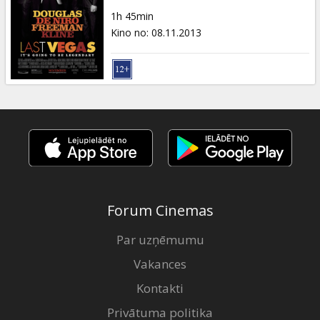
Dāvanu
1h 45min
kartes
Kino no
:
08.11.2013
Uzkodas
B2B
Kino
Klubs
Forum Cinemas
Par uzņēmumu
Vakances
Kontakti
Privātuma politika