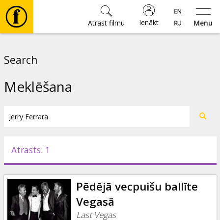
Ienākt
Atrast filmu
Menu
Filmas
Search
🎵
Meklēšana
Biļetes
Kultūra
Atrasts: 1
Pasākumi
Pēdējā vecpuišu ballīte
Ziņas
Vegasā
Last Vegas