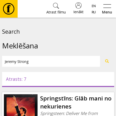
Ienākt
Atrast filmu
Menu
Filmas
Search
🎵
Meklēšana
Biļetes
Kultūra
Atrasts: 7
Pasākumi
Springstīns: Glāb mani no
Ziņas
nekurienes
Springsteen: Deliver Me from