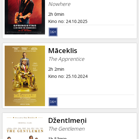
Dāvanu
Nowhere
kartes
2h 0min
Kino no
:
24.10.2025
Uzkodas
B2B
Māceklis
The Apprentice
Kino
2h 2min
Klubs
Kino no
:
25.10.2024
Džentlmeņi
The Gentlemen
1h 53min