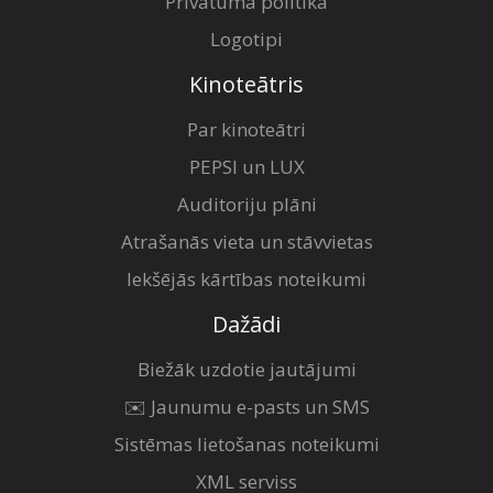
Privātuma politika
Logotipi
Kinoteātris
Par kinoteātri
PEPSI un LUX
Auditoriju plāni
Atrašanās vieta un stāvvietas
Iekšējās kārtības noteikumi
Dažādi
Biežāk uzdotie jautājumi
✉️ Jaunumu e-pasts un SMS
Sistēmas lietošanas noteikumi
XML serviss