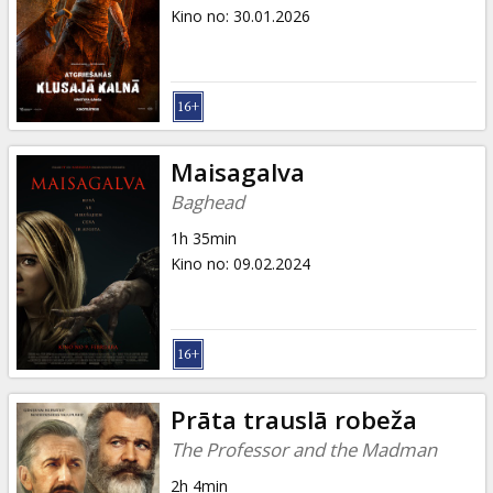
Dāvanu
Kino no
:
30.01.2026
kartes
Uzkodas
B2B
Maisagalva
Baghead
Kino
1h 35min
Klubs
Kino no
:
09.02.2024
Prāta trauslā robeža
The Professor and the Madman
2h 4min