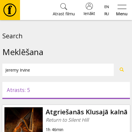
Ienākt
Atrast filmu
Menu
Filmas
Search
🎵
Meklēšana
Biļetes
Kultūra
Atrasts: 5
Pasākumi
Atgriešanās Klusajā kalnā
Ziņas
Return to Silent Hill
1h 46min