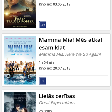
Kino no
:
03.05.2019
Mamma Mia! Mēs atkal
esam klāt
Mamma Mia: Here We Go Again!
1h 54min
Kino no
:
20.07.2018
Lielās cerības
Great Expectations
2h 8min