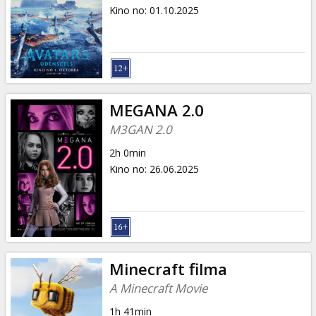
Dāvanu
Kino no
:
01.10.2025
kartes
Uzkodas
B2B
MEGANA 2.0
M3GAN 2.0
Kino
2h 0min
Klubs
Kino no
:
26.06.2025
Minecraft filma
A Minecraft Movie
1h 41min