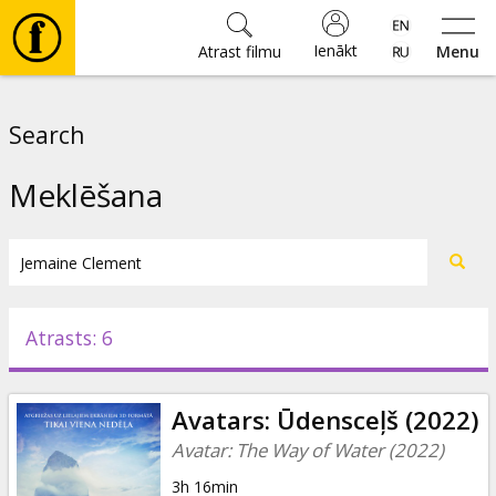
Ienākt
Atrast filmu
Menu
Filmas
Search
🎵
Meklēšana
Biļetes
Kultūra
Atrasts: 6
Pasākumi
Avatars: Ūdensceļš (2022)
Ziņas
Avatar: The Way of Water (2022)
3h 16min