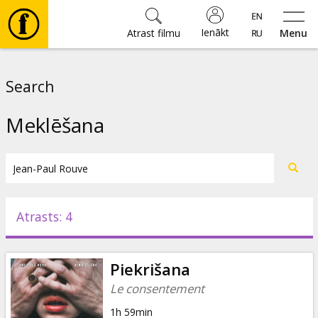
Ienākt
Atrast filmu
Menu
Filmas
Search
🎵
Meklēšana
Biļetes
Kultūra
Atrasts: 4
Pasākumi
Piekrišana
Ziņas
Le consentement
1h 59min