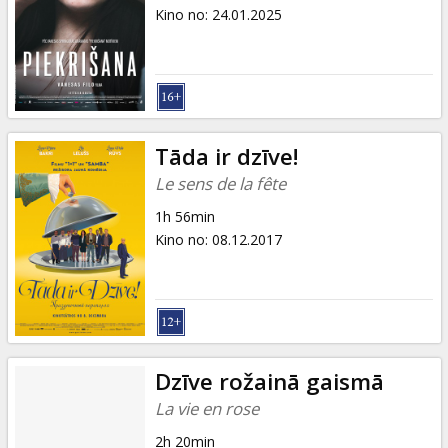
Dāvanu
Kino no
:
24.01.2025
kartes
Uzkodas
B2B
Tāda ir dzīve!
Le sens de la fête
Kino
1h 56min
Klubs
Kino no
:
08.12.2017
Dzīve rožainā gaismā
La vie en rose
2h 20min