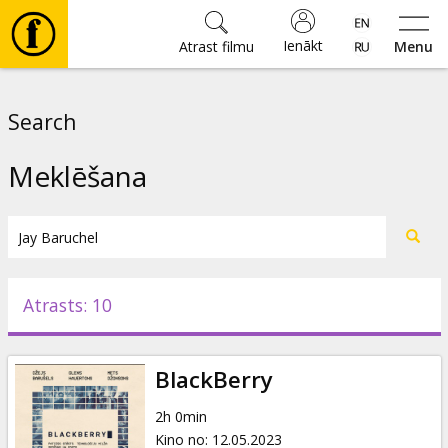
Ienākt
Atrast filmu
Menu
Filmas
Search
🎵
Meklēšana
Biļetes
Kultūra
Atrasts: 10
Pasākumi
BlackBerry
Ziņas
2h 0min
Kino no
:
12.05.2023