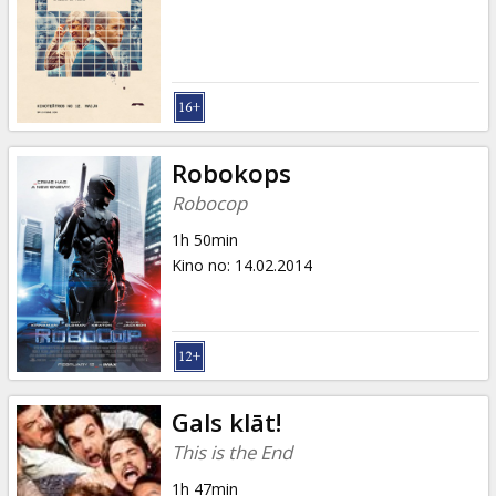
Dāvanu
kartes
Uzkodas
B2B
Robokops
Robocop
Kino
1h 50min
Klubs
Kino no
:
14.02.2014
Gals klāt!
This is the End
1h 47min