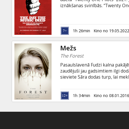
Dāvanu
iznākšanas svinībās. “Twenty On
kartes
izbaudīt jaunu, psihedēlisku inte
vērienu. Īpaši lielajam ekrānam p
materiāli ļauj iegrimt šīs ārkārtī
Uzkodas
Koncerts angļu valodā ar subtitr
1h 26min
Kino no 19.05.202
B2B
Mežs
The Forest
Kino
Pasaulslavenā Fudzi kalna pakājē
Klubs
zaudējuši jau gadsimtiem ilgi dod
sieviete Sāra dodas turp, lai me
sastapsies ne tikai ar spīdzināt
vēl bīstamāku un ļaunāku. Filma a
valodā.
1h 34min
Kino no 08.01.201