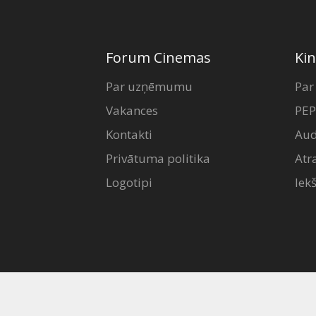
Forum Cinemas
Kin
Par uzņēmumu
Par
Vakances
PEP
Kontakti
Aud
Privātuma politika
Atr
Logotipi
Iek