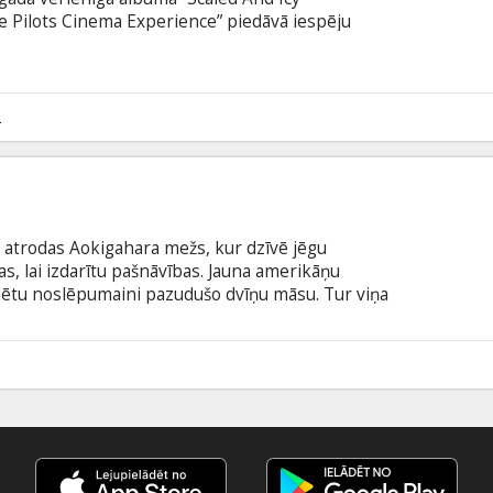
e Pilots Cinema Experience” piedāvā iespēju
rpretāciju par dzīvo uzstāšanos ar vēl milzīgāku
ielāgotā skaņa un attēls un līdz šim nepublicētie
gi radošās grupas eklektiskajā daiļradē un iztēlē.
iem angļu valodā.
2
 atrodas Aokigahara mežs, kur dzīvē jēgu
as, lai izdarītu pašnāvības. Jauna amerikāņu
klētu noslēpumaini pazudušo dvīņu māsu. Tur viņa
ajām un nolādētajām dvēselēm, bet arī ar kaut ko
ngļu valodā ar subtitriem latviešu un krievu
6