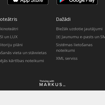
oteātris
Dažādi
 kinoteātri
Biežāk uzdotie jautājumi
SI un LUX
✉️ Jaunumu e-pasts un S
itoriju plāni
Sistēmas lietošanas
noteikumi
ašanās vieta un stāvvietas
XML serviss
šējās kārtības noteikumi