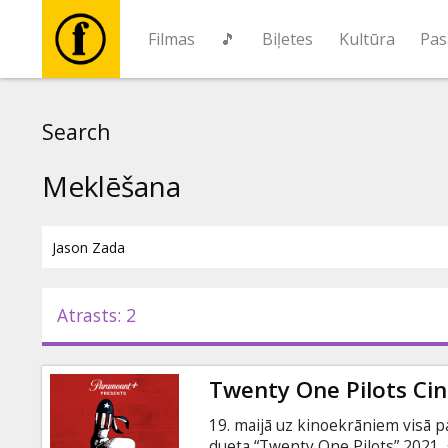
Filmas
🎵
Biļetes
Kultūra
Pas
Filmas
Search
🎵
Meklēšana
Biļetes
Kultūra
Atrasts: 2
Pasākumi
Twenty One Pilots Ci
Ziņas
19. maijā uz kinoekrāniem visā p
dueta “Twenty One Pilots” 2021. 