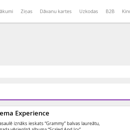
ākumi
Ziņas
Dāvanu kartes
Uzkodas
B2B
Kin
nema Experience
asaulē iznāks ieskats “Grammy” balvas laureātu,
gada vērienīgā albuma “Scaled And Icy”