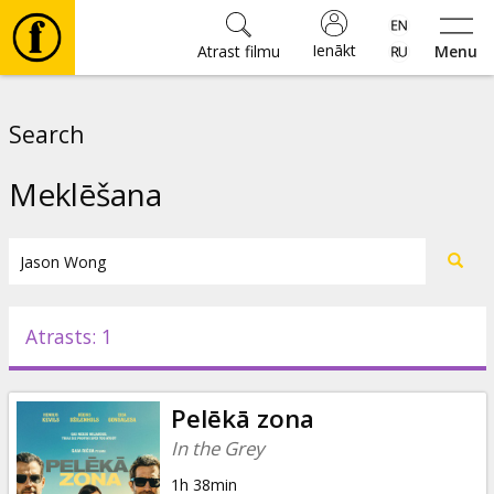
Ienākt
Atrast filmu
Menu
Filmas
Search
🎵
Meklēšana
Biļetes
Kultūra
Atrasts: 1
Pasākumi
Pelēkā zona
Ziņas
In the Grey
1h 38min