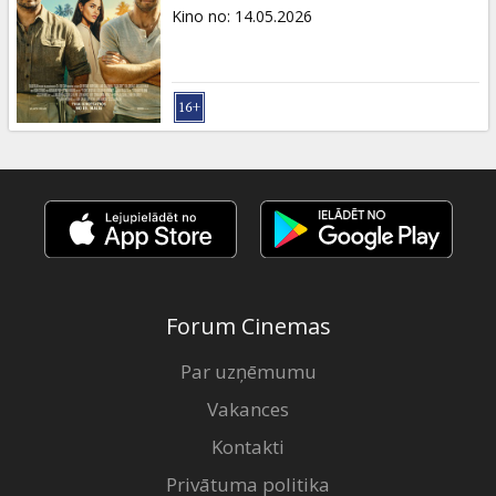
Dāvanu
Kino no
:
14.05.2026
kartes
Uzkodas
B2B
Kino
Klubs
Forum Cinemas
Par uzņēmumu
Vakances
Kontakti
Privātuma politika