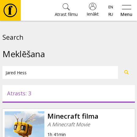
Ienākt
Atrast filmu
Menu
Filmas
Search
🎵
Meklēšana
Biļetes
Kultūra
Atrasts: 3
Pasākumi
Minecraft filma
Ziņas
A Minecraft Movie
1h 41min