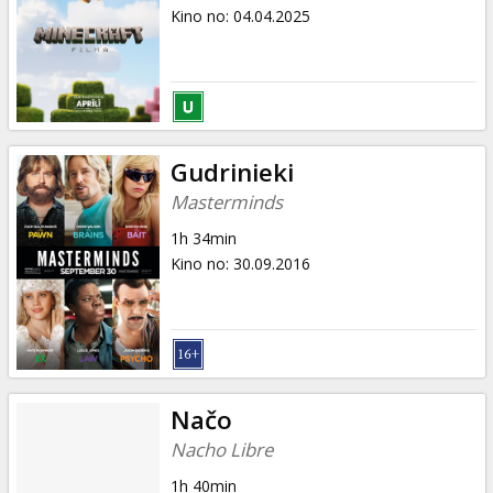
Dāvanu
Kino no
:
04.04.2025
kartes
Uzkodas
B2B
Gudrinieki
Masterminds
Kino
1h 34min
Klubs
Kino no
:
30.09.2016
Načo
Nacho Libre
1h 40min