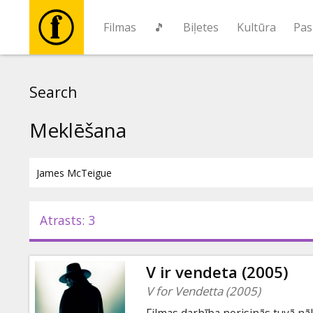
Filmas
🎵
Biļetes
Kultūra
Pas
Filmas
Search
🎵
Meklēšana
Biļetes
Kultūra
Atrasts: 3
Pasākumi
V ir vendeta (2005)
Ziņas
V for Vendetta (2005)