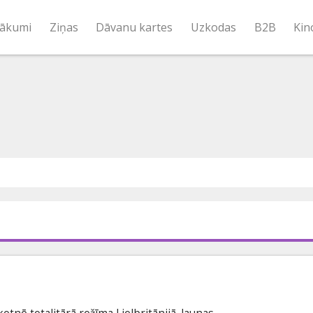
ākumi
Ziņas
Dāvanu kartes
Uzkodas
B2B
Kin