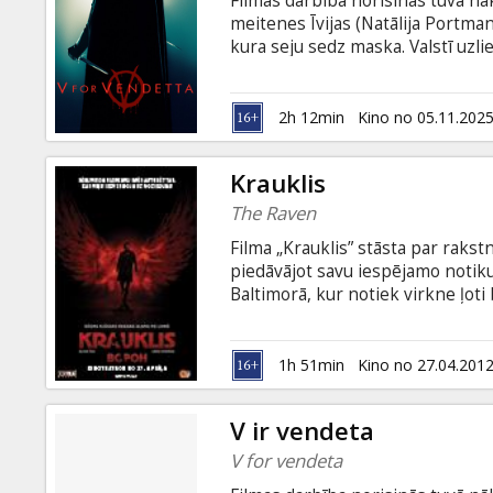
Filmas darbība norisinās tuvā nāk
Dāvanu
meitenes Īvijas (Natālija Portman
kartes
kura seju sedz maska. Valstī uzli
"V" uzspridzina divus Londonas 
pirms tam valsts kontrolētos sazi
Uzkodas
tirāniju un apspiešanu. Kad Īvija
2h 12min
Kino no 05.11.202
atklāj arī patiesību par sevi.
B2B
Krauklis
The Raven
Kino
Filma „Krauklis” stāsta par rakst
Klubs
piedāvājot savu iespējamo notiku
Baltimorā, kur notiek virkne ļoti
slepkavības it kā speciāli atkārto
uzmanības lokā, rakstnieks apvien
sabojāto reputāciju, apturētu no
1h 51min
Kino no 27.04.201
visticamāk, nolaupījis sērijveida 
V ir vendeta
V for vendeta