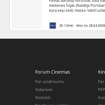
Filmas darbība norisinās tuvā nāk
meitenes Īvijas (Natālija Portman
kura seju sedz maska. Valstī uzli
"V" uzspridzina divus Londonas 
pirms tam valsts kontrolētos sazi
tirāniju un apspiešanu. Kad Īvija
2h 12min
Kino no 28.04.200
atklāj arī patiesību par sevi.
Forum Cinemas
Kin
Par uzņēmumu
Par
Vakances
PEP
Kontakti
Aud