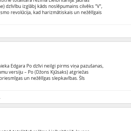
otnē totalitārā režīma Lielbritānijā. Jaunas
e) dzīvību izglābj kāds noslēpumains cilvēks "V",
esmo revolūcija, kad harizmātiskais un nežēlīgais
vēsturiskos pieminekļus un sagrābj savās rokās
ņas kanālus, aicinot pilsoņus sacelties pret
 uzzina, kas slēpjas aiz ļauni smīnošās maskas, viņa
5
nieka Edgara Po dzīvi neilgi pirms viņa pazušanas,
mu versiju – Po (Džons Kjūsaks) atgriežas
 briesmīgas un nežēlīgas slepkavības. Šīs
 viņa darbu sižetus. Nokļūstot vietējās policijas
ojas ar detektīvu Fildsu, lai atjaunotu savu
ziegumus un izglābtu savu pazudušo līgavu, kuru,
2
slepkava.