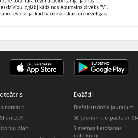
otnē totalitārā režīma Lielbritānijā. Jaunas
e) dzīvību izglābj kāds noslēpumains cilvēks "V",
esmo revolūcija, kad harizmātiskais un nežēlīgais
vēsturiskos pieminekļus un sagrābj savās rokās
ņas kanālus, aicinot pilsoņus sacelties pret
 uzzina, kas slēpjas aiz ļauni smīnošās maskas, viņa
6
oteātris
Dažādi
 kinoteātri
Biežāk uzdotie jautājumi
SI un LUX
✉️ Jaunumu e-pasts un S
itoriju plāni
Sistēmas lietošanas
noteikumi