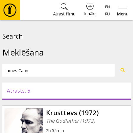
Ienākt
Atrast filmu
Menu
Filmas
Search
🎵
Meklēšana
Biļetes
Kultūra
Atrasts: 5
Pasākumi
Krusttēvs (1972)
Ziņas
The Godfather (1972)
2h 55min