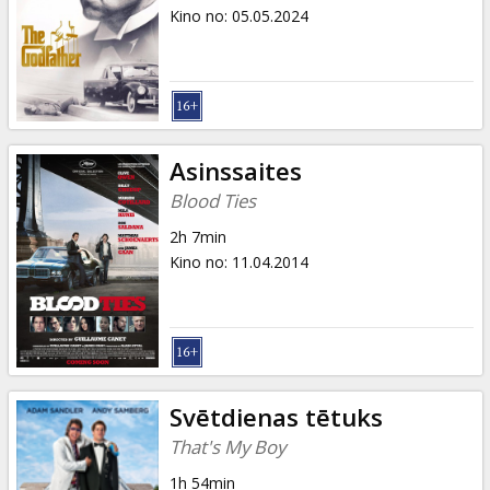
Dāvanu
Kino no
:
05.05.2024
kartes
Uzkodas
B2B
Asinssaites
Blood Ties
Kino
2h 7min
Klubs
Kino no
:
11.04.2014
Svētdienas tētuks
That's My Boy
1h 54min