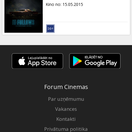
Dāvanu
Kino no
:
15.05.2015
kartes
Uzkodas
B2B
Kino
Klubs
Forum Cinemas
Par uzņēmumu
Vakances
Kontakti
Privātuma politika