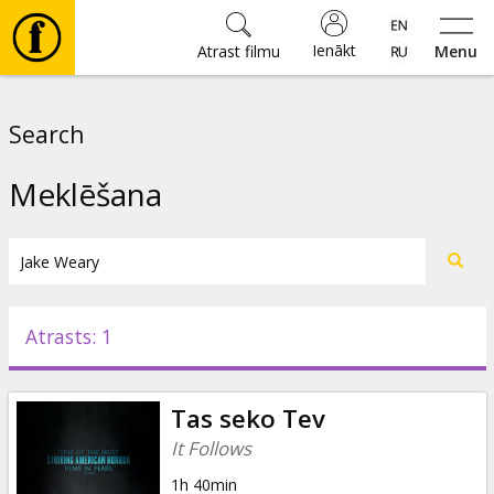
Ienākt
Atrast filmu
Menu
Filmas
Search
🎵
Meklēšana
Biļetes
Kultūra
Atrasts: 1
Pasākumi
Tas seko Tev
Ziņas
It Follows
1h 40min