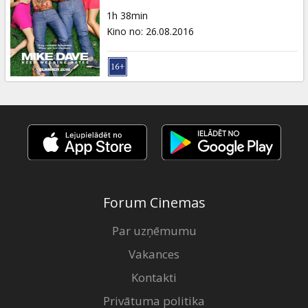
Dāvanu
1h 38min
kartes
Kino no
:
26.08.2016
Uzkodas
B2B
Kino
Klubs
Forum Cinemas
Par uzņēmumu
Vakances
Kontakti
Privātuma politika