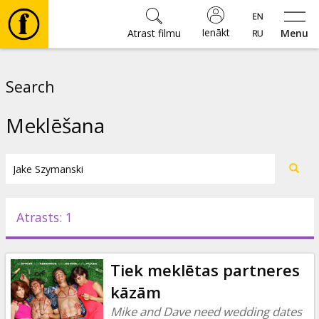
Ienākt
Atrast filmu
Menu
Filmas
Search
🎵
Meklēšana
Biļetes
Kultūra
Atrasts: 1
Pasākumi
Tiek meklētas partneres
Ziņas
kāzām
Mike and Dave need wedding dates