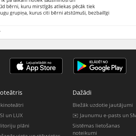
ā ik pa laikam notiek šausminoši un
d bērni, kuru mirstīgās atliekas pēcāk tiek
ugu grupiņa, kurus citi bērni atstūmuši, bezbailīgi
smonim, kādu vien spēj iztēloties – klaunam
vēsturiskam radījumam, kas nogalinājis bērnus
alodā ar subtitriem latviešu un krievu valodā.
7
oteātris
Dažādi
 kinoteātri
Biežāk uzdotie jautājumi
SI un LUX
✉️ Jaunumu e-pasts un S
itoriju plāni
Sistēmas lietošanas
noteikumi
ašanās vieta un stāvvietas