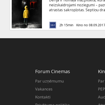
Derija ir nomaļa mazpilsēta, kur
Dāvanu
neizskaidrojami noziegumi – pazū
kartes
atrastas sakropļotas. Septiņu dra
stājas pretī šaušalīgākajam brie
Penīvaizam – noslēpumainam aiz
Uzkodas
jau gadsimtiem ilgi. Filma angļu v
2h 15min
Kino no 08.09.201
B2B
Kino
Klubs
Forum Cinemas
Kin
Par uzņēmumu
Par
Vakances
PEP
Kontakti
Aud
Privātuma politika
Atr