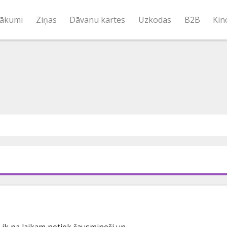
ākumi
Ziņas
Dāvanu kartes
Uzkodas
B2B
Kin