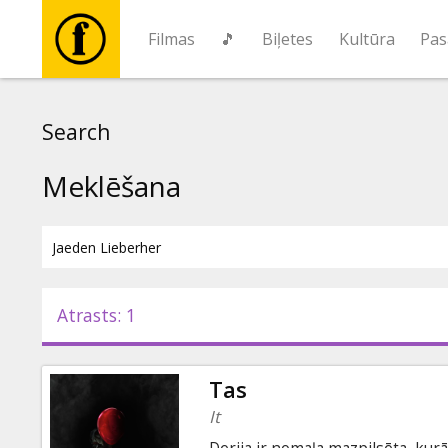
Filmas
🎵
Biļetes
Kultūra
Pas
Filmas
Search
🎵
Meklēšana
Biļetes
Kultūra
Atrasts: 1
Pasākumi
Tas
Ziņas
It