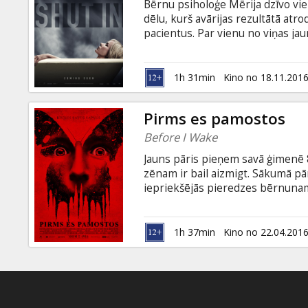
Bērnu psiholoģe Mērija dzīvo vie
dēlu, kurš avārijas rezultātā at
pacientus. Par vienu no viņas ja
dziļi pārdzīvo savas mātes nāvi.
viņas. Taču bargas vētras laikā 
vaino sevi Toma nāvē, taču drīz vi
1h 31min
Kino no 18.11.201
angļu valodā ar subtitriem latvie
Pirms es pamostos
Before I Wake
Jauns pāris pieņem savā ģimenē 
zēnam ir bail aizmigt. Sākumā pā
iepriekšējās pieredzes bērnunamā,
atspoguļo realitāti. Vienā brīdī v
- sapņu šausminošā daba un draud
uzsāk bīstamas medības, lai atklā
1h 37min
Kino no 22.04.201
valodā ar subtitriem latviešu un 