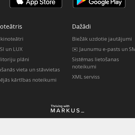
oteātris
Dažādi
 kinoteātri
Biežāk uzdotie jautājumi
SI un LUX
✉️ Jaunumu e-pasts un S
itoriju plāni
Sistēmas lietošanas
noteikumi
ašanās vieta un stāvvietas
XML serviss
šējās kārtības noteikumi