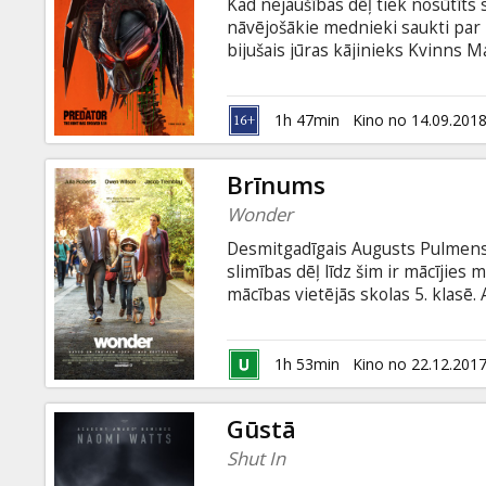
Kad nejaušības dēļ tiek nosūtīts 
nāvējošākie mednieki saukti par
bijušais jūras kājinieks Kvinns 
spēcīgāki un gudrāki, jo ir iemācī
šūnas, tāpēc Kvinna grupu gaida vē
subtitriem latviešu un krievu val
1h 47min
Kino no 14.09.201
Brīnums
Wonder
Desmitgadīgais Augusts Pulmens,
slimības dēļ līdz šim ir mācījies 
mācības vietējās skolas 5. klasē.
aiz neparastās ārienes ieraudzīt 
viņa mīlošā ģimene. Lai gan Augijs
vēlreiz apliecinās, ka ir īpašs, u
1h 53min
Kino no 22.12.201
subtitriem latviešu un krievu val
Gūstā
Shut In