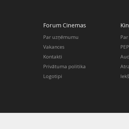
Forum Cinemas
Kin
Par uzņēmumu
Par
Vakances
PEP
Kontakti
Aud
Privātuma politika
Atr
Logotipi
Iek