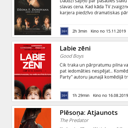
Daudzi sapņo par pasaules slavu 
slavas cena. Kad kāda TV zvaigzne
karjera piedzīvo dramatiskas pā
nāves, jauns aktieris atskatās u
zvaigzni un ieslīgst pārdomās par
Filma angļu valodā ar subtitriem 
2h 3min
Kino no 15.11.2019
Labie zēni
Good Boys
Cik traka un pārpratumu pilna va
pat iedomāties nespējat... Komē
Party" autoru jaunajā komēdijā t
episkā piedzīvojumā! Saņēmis uza
panikā - nu kā var iet uz ballīti
Toru un Lūkasu, viņš nolemj likt 
1h 29min
Kino no 16.08.201
nedrīkst), lai izspiegotu pārīti, 
Plēsoņa: Atjaunots
The Predator