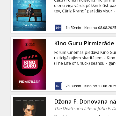
Čaks (Toms Hidlstons) no pirmā a
Dāvanu
dienu viņa vārds pēkšņi kļūst paz
kartes
tev, Čārlz Kranc!" parādās visur 
televīzijā, redzami pat uz māju s
tomēr klīst runas: ja Čaks mirs, k
Uzkodas
Iedvesmojošs stāsts par dzīvi, ka
1h 50min
Kino no 08.08.202
stāsta motīviem. Filma angļu valo
B2B
Kino Guru Pirmizrāde 
Forum Cinemas piedāvā Kino Guru
Kino
uzticīgākajiem skatītājiem – Kino
Klubs
(The Life of Chuck) seansu – gan
pirmizrādes Latvijā (kino no 8. a
Pirmizrāde notiks 12. jūnijā plkst
noskatīties filmu labu laiku pirm
Hidlstons) no pirmā acu uzmetiena
2h 30min
Kino no 12.06.202
vārds pēkšņi kļūst pazīstams visā
Džona F. Donovana nā
The Death and Life of John F. 