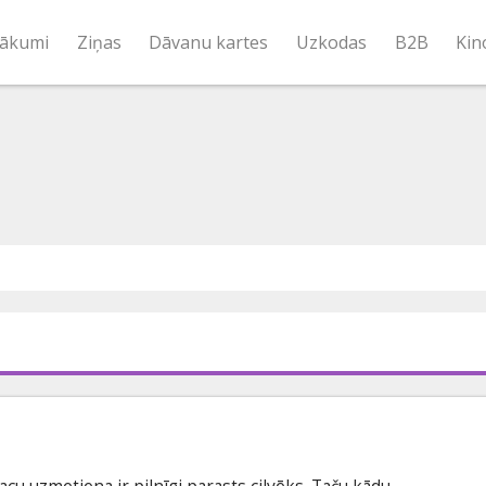
ākumi
Ziņas
Dāvanu kartes
Uzkodas
B2B
Kin