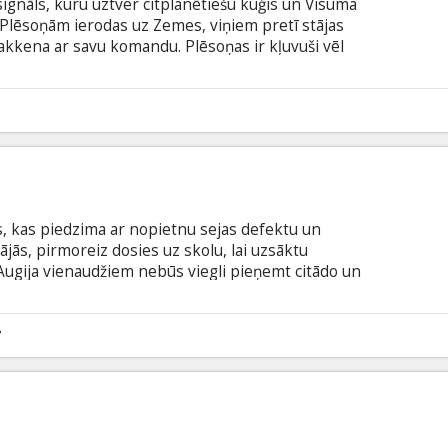
signāls, kuru uztver citplanētiešu kuģis un Visuma
 Plēsoņām ierodas uz Zemes, viņiem pretī stājas
Makkena ar savu komandu. Plēsoņas ir kļuvuši vēl
jušies ģenētiski atjaunoties, izmantojot citu sugu
l nebijis izaicinājums... Filma angļu valodā ar
odā.
8
 kas piedzima ar nopietnu sejas defektu un
mājās, pirmoreiz dosies uz skolu, lai uzsāktu
 Augija vienaudžiem nebūs viegli pieņemt citādo un
to stipro, drosmīgo un labsirdīgo zēnu, ko pazīst
 pūlēsies būt tāds pats kā citi skolēni, viņš tikai
n ne jau neparastā izskata dēļ. Filma angļu valodā ar
7
odā.