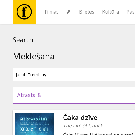
Filmas
🎵
Biļetes
Kultūra
Pas
Filmas
Search
🎵
Meklēšana
Biļetes
Kultūra
Atrasts: 8
Pasākumi
Čaka dzīve
Ziņas
The Life of Chuck