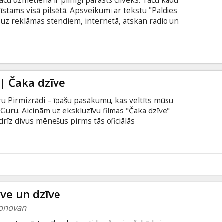
cu uzmetiena ir pilnīgi parasts cilvēks. Taču kādu
īstams visā pilsētā. Apsveikumi ar tekstu "Paldies
– uz reklāmas stendiem, internetā, atskan radio un
ienām un logiem. Neviens nezina, kas viņš tāds ir,
opā ar viņu var sabrukt arī visa pasaule.
s pārkāpj žanru robežas, balstīts uz Stīvena Kinga
5
dā ar subtitriem latviešu un krievu valodā.
| Čaka dzīve
 Pirmizrādi – īpašu pasākumu, kas veltīts mūsu
 Guru. Aicinām uz ekskluzīvu filmas "Čaka dzīve"
drīz divus mēnešus pirms tās oficiālās
ugusta). Galvenajā lomā - Toms Hidlstons.
. 19:00 2. auditorijā. Nepalaidiet garām iespēju
s tās iznākšanas kinoteātros. 🎬🎬🎬 Čaks (Toms
 ir pilnīgi parasts cilvēks. Taču kādu dienu viņa
5
 pilsētā.
ve un dzīve
Donovan