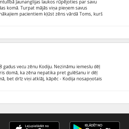
ntulībā Jaunanglijas laukos rūpējoties par savu
rodas komā. Turpat mājās viņa pieņem savus
unākajiem pacientiem kļūst zēns vārdā Toms, kurš
 Rūpēs par puiku Mērija piedāvā Tomam palikt pie
noslēpumainais Toms pēkšņi pazūd mežā... Mērija
en viņas mājā sāk notikt dīvainas lietas. Filma
6
šu un krievu valodā.
8 gadus vecu zēnu Kodiju. Nezināmu iemeslu dēļ
ris domā, ka zēna nepatika pret gulēšanu ir dēļ
 bet drīz viņi atklāj, kāpēc - Kodija nosapņotais
iņus pārsteidz zēna radītā iztēles pasaule, bet otrā
ošās briesmas. Lai izglābtu savu ģimeni, viņi
tu patiesību, ko slēpj Kodija murgi. Filma angļu
6
krievu valodā.