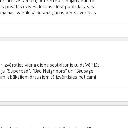
un atpazīstamību, bet reti kurš nojauš, kāda ir
s privātās dzīves detaļas kļūst publiskas, viņa
rmaiņas. Vairāk kā desmit gadus pēc slavenības
z vēstuļu korespondenci ar mūžībā aizgājušo
 to, kā šīs vēstules ietekmējušas viņu abu dzīves.
latviešu un krievu valodā.
r izvērsties viena diena sestklasnieku dzīvē? Jūs
diju "Superbad", "Bad Neighbors" un "Sausage
rim labākajiem draugiem tā izvērtīsies neticami
icinājumu uz klasesbiedra rīkoto ballīti, Makss ir
, ja neproti bučoties? Kopā ar labākajiem draugiem
lietā tēva dronu (kuram viņš pat tuvoties
9
kuri maigojas turpat kaimiņu pagalmā.