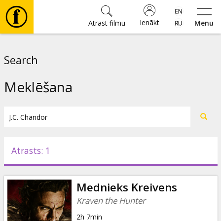
Ienākt
Atrast filmu
Menu
Filmas
Search
🎵
Meklēšana
Biļetes
Kultūra
Atrasts: 1
Pasākumi
Mednieks Kreivens
Ziņas
Kraven the Hunter
2h 7min