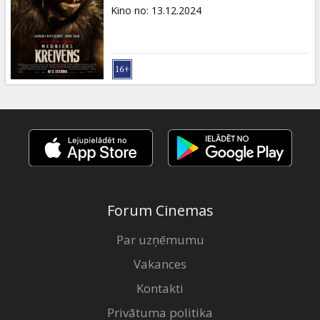
Dāvanu
Kino no
:
13.12.2024
kartes
Uzkodas
B2B
Kino
Klubs
Forum Cinemas
Par uzņēmumu
Vakances
Kontakti
Privātuma politika