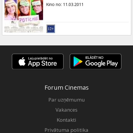
Dāvanu
Kino no
:
11.03.2011
kartes
Uzkodas
B2B
Kino
Klubs
Forum Cinemas
Par uzņēmumu
Vakances
Kontakti
Privātuma politika