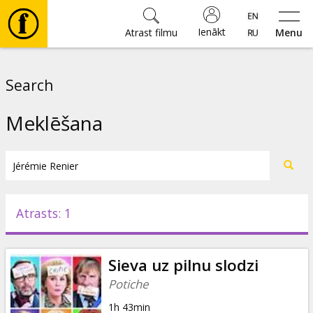
Ienākt
Atrast filmu
Menu
Filmas
Search
🎵
Meklēšana
Biļetes
Kultūra
Atrasts: 1
Pasākumi
Sieva uz pilnu slodzi
Ziņas
Potiche
1h 43min